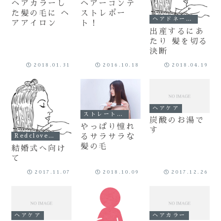
ヘアカラーし
ヘアーコンテ
た髪の毛に ヘ
ストレポー
ヘアドネーション
アアイロン
ト！
出産するにあ
たり 髪を切る
決断
2018.01.31
2016.10.18
2018.04.19
ヘアケア
ストレート（縮毛矯正）
炭酸のお湯で
やっぱり憧れ
す
るサラサラな
Redclover記事
髪の毛
結婚式へ向け
て
2017.11.07
2018.10.09
2017.12.26
ヘアケア
ヘアカラー