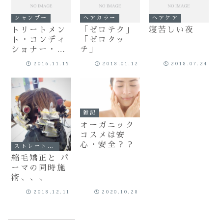
シャンプー
ヘアカラー
ヘアケア
トリートメン
「ゼロテク」
寝苦しい夜
ト・コンディ
「ゼロタッ
ショナー・リ
チ」
ンスの違い
2016.11.15
2018.01.12
2018.07.24
雑記
オーガニック
コスメは安
心・安全？？
ストレート（縮毛矯正）
縮毛矯正と パ
ーマの同時施
術、、、
2018.12.11
2020.10.28