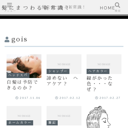
髪にまつわる新常識！
髪にまつわる新常識！
HOME
メニュー
検索
gois
シャンプー
ヘアカラー
ヘッドスパ
諦めない ヘ
緑がかった
白髪は予防で
アケア？
色・・・な
きるのか？
ぜ？
2017.11.06
2017.02.12
2017.02.27
ホームカラー
雑記