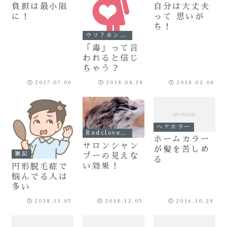
負担は最小限
自分は大丈夫
に！
って 思いが
ち！
ウソ？ホント？
「毒」って言
われると信じ
ちゃう？
2017.07.06
2018.04.14
2018.02.04
ヘアカラー
Redclover記事
ホームカラー
サロンシャン
が髪を苦しめ
雑記
プーの見えな
る
い効果！
円形脱毛症で
悩んでる人は
多い
2018.11.05
2018.12.05
2016.10.28