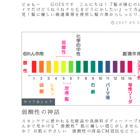
どぉも～ GOISです こんにちは！『髪が傷むの
イヤだけどうねうねクセ毛をどうにかしたい』って方
見！髪に優しい厳選薬剤を使用し髪の奥からしっとり
うさらツヤストレートに！〇〇縮毛矯正認定サロ
2017.09.
ン！...
ウソ？ホント？
弱酸性の神話
スキンケアに使われる化粧品や洗顔料ボディーソープ
んかで見かける”弱酸性”肌に優しい感じがしません
か？ お肌にやさしい 弱酸性の商品CM宣伝などで
連発される 弱酸性！！肌や頭皮は弱酸性がベスト