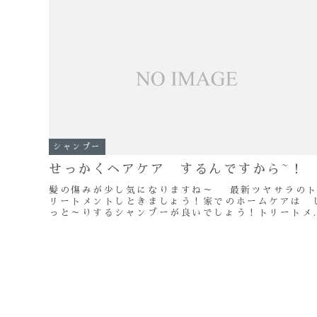
シャンプー
せっかくヘアケア するんですから~！
髪の傷みが少し気になりますね～ 最新ツヤサラの
リートメントしときましょう！家でのホームケアは 
っと～りするシャンプーが良いでしょう！トリートメ
トはこれ使ってくださいネ～最後にドライヤーで乾か
し...