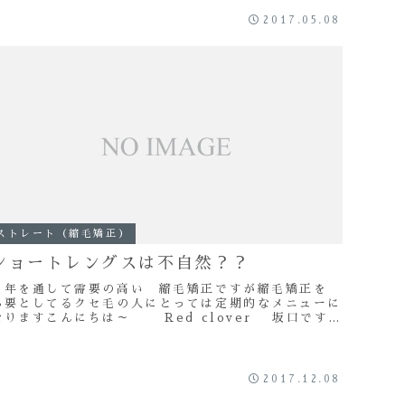
2017.05.08
ストレート（縮毛矯正）
ショートレングスは不自然？？
１年を通して需要の高い 縮毛矯正ですが縮毛矯正を
必要としてるクセ毛の人にとっては定期的なメニューに
なりますこんにちは～ Red clover 坂口ですだ
いたいの人が肩より長いレングスでストレー...
2017.12.08