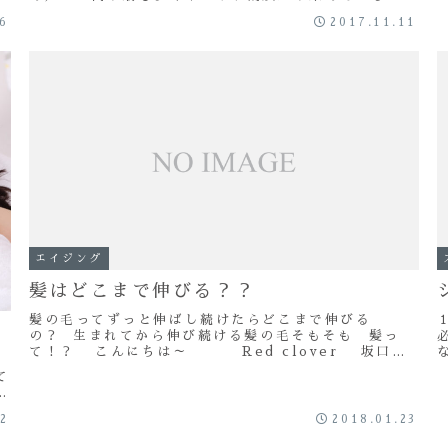
数年 メディア番組などでも取り上げられてる ヘ
26
2017.11.11
ア...
エイジング
髪はどこまで伸びる？？
髪の毛ってずっと伸ばし続けたらどこまで伸びる
の？ 生まれてから伸び続ける髪の毛そもそも 髪っ
て！？ こんにちは～ Red clover 坂口で
す ブログ紹介・プロフィール 髪の毛...
て
も
02
2018.01.23