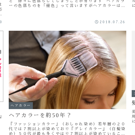
と 徐々に色落ちしてしまうことが有ります ヘアカラ
は
ーの色落ちのを「褪色」って言いますがヘアカラーはど
必
うしても褪色がつきものなんです こんにちは～ ...
潤
30
2018.07.26
ヘアカラー
ヘアカラーを約50年？
な
『ファッションカラー』（おしゃれ染め）若年層の２０
代では７割以上が染めており『グレイカラー』（白髪染
を
で
め）５０代が最も多くやはり７割以上が染めているここ