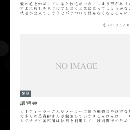
髪の毛を伸ばしていると枝毛ができてしまう事があり
すよね枝毛を見つけてしまうと気になってしょうがな
枝毛が出来てしまうとパサついて艶もなくなるこんに
は～ 坂口です髪の毛のツヤは大切にしたいですねお
客...
2018.12.
雑記
講習会
大手ディーラーさんやメーカー主催の勉強会や講習な
で多くの美容師さんが勉強していますこんばんは～ 
カグチです美容師は休日を利用して 技術習得のため
よく勉強会や講習会に足を運びます今日はこの美容師