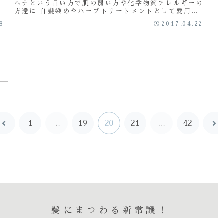
ヘナという言い方で肌の弱い方や化学物質アレルギーの
方達に 白髪染めやハーブトリートメントとして愛用さ
れてる こんばんは 本日も ゴイス です 基本的...
08
2017.04.22
1
…
19
20
21
…
42
前
へ
髪にまつわる新常識！