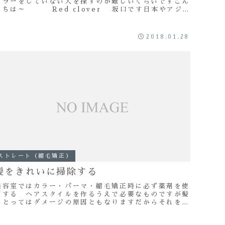
カラーをしていない人を探すのが難しいくらいですこん
にちは～ Red clover 坂口です日本やアジア
での髪の色は黒髪が基本的ですしかし世界的...
2018.01.28
ストレート（縮毛矯正）
髪をきれいに掃除する
美容室ではカラー・パーマ・縮毛矯正時に必ず薬剤を使
用する ヘアスタイルを作るうえで必要なものですが髪
にとってはダメージの原因ともなりますだからそれを扱
う美容師はいろんなことを気をつけて髪にかかる負担
...