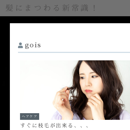
髪にまつわる新常識！
gois
ヘアケア
すぐに枝毛が出来る、、、