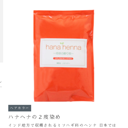
ト
し
ン
ヘアカラー
ハナヘナの２度染め
インド地方で収穫されるミソハギ科のヘンナ 日本では