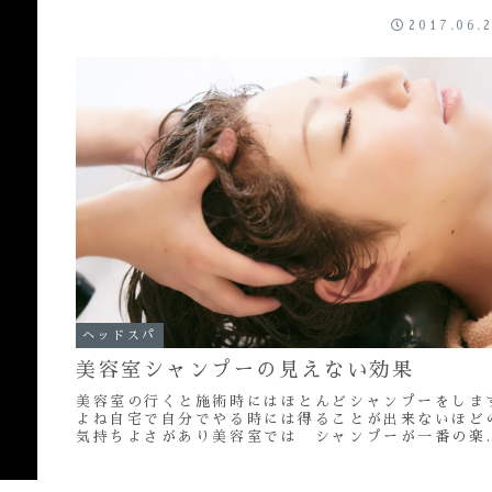
の...
2017.06.
ヘッドスパ
美容室シャンプーの見えない効果
美容室の行くと施術時にはほとんどシャンプーをしま
よね自宅で自分でやる時には得ることが出来ないほど
気持ちよさがあり美容室では シャンプーが一番の楽
みって人も！(笑)こんにちは～ Red clo...