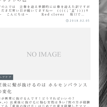
暦の上では 立春を迎え季節的には春を迎えた訳ですが
まだまだ寒い日が続いてますね〰 ((((；ﾟДﾟ))))ｻ
ﾑｰ こんにちは～ Red clover 坂口で
す ブログ紹介・プロフィー...
2018.02.05
ヘアケア
産後に髪が抜けるのは ホルモンバランス
の変化
髪が異常に抜けるんです！どうすればいいの？
(+_+) 出産後に抜け毛に悩む女性は多い7割の方が経験
してる「産後の抜け毛」はじめて出産を経験したママさ