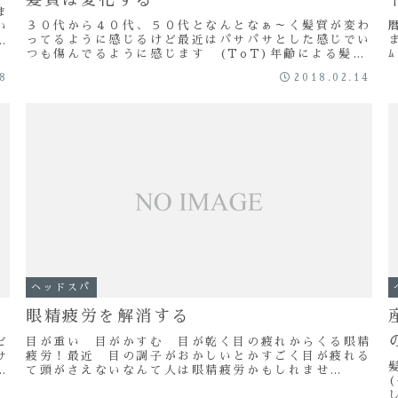
ま
３０代から４０代、５０代となんとなぁ～く髪質が変わ
い
ってるように感じるけど最近はパサパサとした感じでい
ち
つも傷んでるように感じます (ToT)年齢による髪の
悩みといえば白髪をまず初めに思い浮かべますが白
08
2018.02.14
髪...
ヘッドスパ
眼精疲労を解消する
ど
目が重い 目がかすむ 目が乾く目の疲れからくる眼精
サ
疲労！最近 目の調子がおかしいとかすごく目が疲れる
に
て頭がさえないなんて人は眼精疲労かもしれませ
ん！ こんにちは～ Red clover 坂口で...