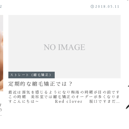
22
2018.05.11
す
ストレート（縮毛矯正）
定期的な縮毛矯正では？
最近は湿気を感じるようになり梅雨の時期が目の前です
この時期 美容室では縮毛矯正のオーダーが多くなりま
すこんにちは～ Red clover 坂口ですまだ梅
す
雨入りはしていないものの最近は 湿度が上...
の
し