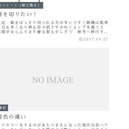
ストレート（縮毛矯正）
髪を切りたい！
最近 髪をばっさり切られる方が多いです！朝晩は肌寒
い日も多くなり秋も目の前ですかねショップを覗くと
秋服がならんでます着る服も少しずつ 秋冬へ移行する
けどそれに合わせて ヘアスタイルも変えたい！って
2017.09.27
...
雑記
髪色の違い
ヘアカラーをするのがあたりまえになった現代社会ヘア