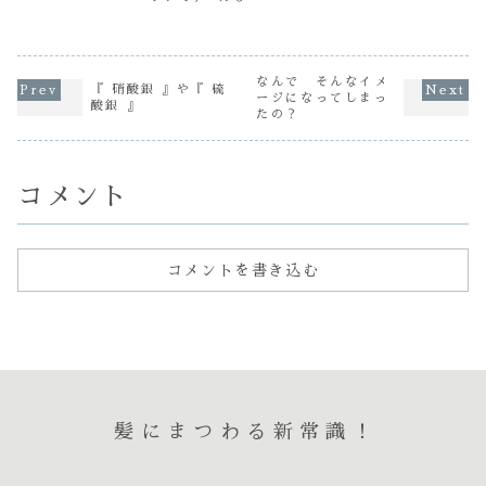
Red clover 坂
されてます こんば
ばを過ぎましたが
黒髪でも一
口です 健康な
んは 本日の ゴ
この時期は卒業し
微妙に違う
髪で美しく手触り
イス です 基本的
た学生サンの「ハ
す こんに
の良い髪の毛にし
ヘナの情報！ ハ
イトーンカラー」
～ Red .
たい!女性なら誰し
ナヘナを白髪染め
が多い時期だった
もが...
で使う...
りします日本人の
なんで そんなイメ
『 硝酸銀 』や『 硫
髪の色はだいたい
ージになってしまっ
酸銀 』
黒髪ですね色素が
たの？
薄かったりして中
には やや茶色い
方もいらっしゃい
ますが基本...
コメント
コメントを書き込む
髪にまつわる新常識！