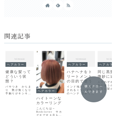
関連記事
ヘアカラー
ヘアカラー
ヘアカラ
健康な髪って
ハナヘナをト
同じ黒髪
どういう状
リートメント
微妙に違
態？
の目的で使う
人それぞれ
色が違うの
横スクロー
パサつき からま
インド地方で収穫
ように髪の
り 艶が無くなり
されるミソハギ科
ヘアカラー
ルできます
も違います
手触りがキシキ
のヘンナ 日本では
人は金髪で
シ ザラザラする
ヘナという言い方
ハイトーンな
ア人は黒な
自分の髪だから見
で肌の弱い方や化
簡単なこと
カラーリング
た目や手触りで傷
学物質アレルギー
く黒髪の中
んでいるのは解る
の方達に 白髪染め
こんにちは～
ースとなる
けど・・・（汗）
やハーブトリート
Redclover サカ
ーカラーと
こんにちは～
メントとして愛用
グチです３月も半
のが存在し