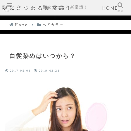
髪にまつわる新常識！
髪にまつわる新常識！
HOME
メニュー
検索
Home
ヘアカラー
白髪染めはいつから？
2017.05.03
2019.03.28