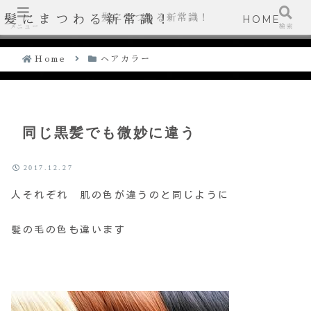
髪にまつわる新常識！
髪にまつわる新常識！
HOME
メニュー
検索
Home
ヘアカラー
同じ黒髪でも微妙に違う
2017.12.27
人それぞれ 肌の色が違うのと同じように
髪の毛の色も違います