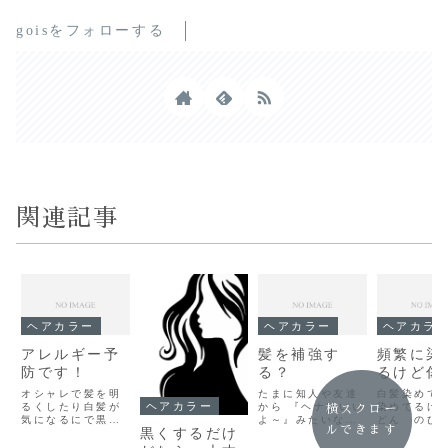
goisをフォローする
関連記事
ヘアカラー
ヘアカラー
ヘアカラ
アレルギー予
髪を補強す
頻繁に染
防です！
る？
るけど傷
オシャレで髪を明
たまに知人や友達
白髪染めで
ヘアカラー
るくしたり白髪が
から 『ヘナはいい
染めてるけど
横スクロー
気になるにで黒く
よ～』みたいなこ
どん のび
ルできます
黒くするだけ
染めたりしてヘア
と聞いたことない
る・・・白
カラー剤を原因と
ですか？ 『髪にい
(ToT)ヘア