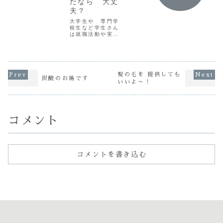
だなら 大丈
した アレルギー
いよ～』って言う
してる人だ
夫？
など事例が 多く
け
からどんど
聞かれます ど~も
ど
てくる白髪
大学生や 専門学
~ ゴイスで
ヘナって
ょ～に気に
校生など学生さん
す 「ヘアカラーに
何？… そんな
です！こん
は就職活動や実習
よるアレルギ
人 多いみたいで
～ サカグ
など 何かしらの理
ー!」 カラーする
す! ど～もォ
す「2～3週
由で一時的に 髪
前にはパッチテス
～ 本日の
元が気にな
を黒く染めなけれ
トを行いましょ
GOIS です うち
ちゃうし 
ばならないそんな
う これはこのア
でも良く施術する
りカラーリ..
学生さんも多いん
レ...
「ハ...
じゃないでしょ
髪の毛を 提供しても
炭酸のお湯です
「髪の毛、黒くし
いいよ～！
なきゃいけないけ
ど黒にするだけだ
から自分で染めち
ゃおっかなぁ～
♬」そんな学生さ
コメント
ん...
コメントを書き込む