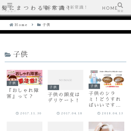
髪にまつわる新常識！
髪にまつわる新常識！
HOME
メニュー
検索
Home
子供
子供
子供
子供
子供
『おしゃれ障
子供のシラ
子供の頭皮は
害』って？
ミ！どうすれ
デリケート！
ばいいです
か？
2017.11.30
2017.04.18
2018.04.13