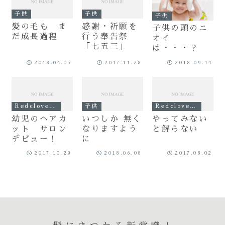
子供
子供
子供
髪の毛も ま
感謝・祈願を
子供の頭のニ
だ成長過程
行う奉告祭
オイ
「七五三」
は・・・？
2018.04.05
2017.11.28
2018.09.14
Redclover記事
子供
Redclover記事
幼児のヘアカ
いつしか 無く
やってみない
ット サロン
なりますよう
と解らない
デビュー！
に
2017.10.29
2018.06.08
2017.08.02