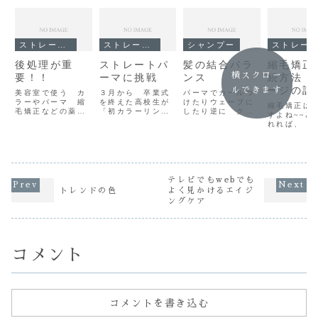
ストレート（縮毛矯正）
ストレート（縮毛矯正）
シャンプー
ストレート（縮毛矯正）
後処理が重
ストレートパ
髪の結合バラ
縮毛矯正
横スクロー
要！！
ーマに挑戦
ンス
続方法 
ージの計
ルできます
美容室で使う カ
３月から 卒業式
パーマでカールつ
ラーやパーマ 縮
を終えた高校生が
けたりウェーブに
縮毛矯正は
毛矯正などの薬
「初カラーリン
したり逆に クセ
すよね~~と
剤！ これ
グ・初パーマ」で
毛の人はストレー
れれば、 間
らはヘアスタイル
来店してくれます
トにしたりパーマ
く「痛みま
を作るうえで必要
今日のお客さんは
かけなくてもカー
答えます（笑
なものですが 髪に
高校卒業して４月
ラーやカールアイ
は何かしら
とってはダメージ
から大学生！スト
ロンで巻き髪にし
えればダメ
の原因ともなりま
レートパーマをご
てみたりなんにも
繋がる これ
す 私達美容師も
希望です新規で御
してなくても朝起
も触れた 「
テレビでもwebでも
髪のダメージに繋
来店のお客様です
きると 寝癖で爆
は減点法で
トレンドの色
よく見かけるエイジ
がる事は認識して
が今回 初めてス
発してたり（笑）
す、傷んだ
ングケア
いますだから お
トレートパーマに
これぜ～ん
は蘇らない」
客さんに薬剤を使
挑戦です「高校生
ぶ！ 髪の毛の
前提にある
用...
の時は クセが気
結合によりおこる
は美容師に
に...
んです...
も...
コメント
コメントを書き込む