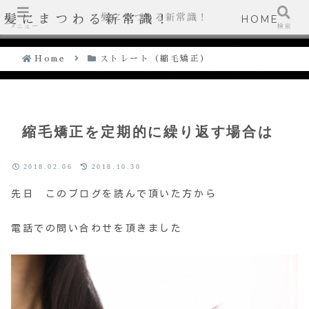
髪にまつわる新常識！
髪にまつわる新常識！
HOME
メニュー
検索
Home
ストレート（縮毛矯正）
縮毛矯正を定期的に繰り返す場合は
2018.02.06
2018.10.30
先日 このブログを読んで頂いた方から
電話での問い合わせを頂きました