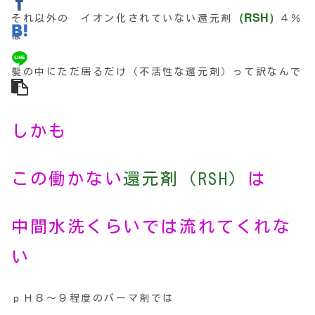
（RSH）
それ以外の イオン化されていない還元剤
４％
は
髪の中にただ居るだけ（不活性な還元剤）って訳なんで
す
しかも
この働かない
還元剤（RSH）
は
中間水洗くらいでは流れてくれな
い
ｐＨ８〜９程度のパーマ剤では