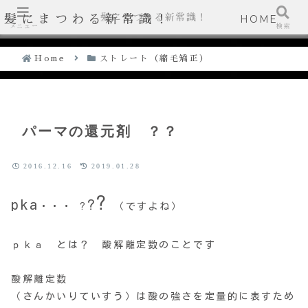
髪にまつわる新常識！
髪にまつわる新常識！
HOME
メニュー
検索
Home
ストレート（縮毛矯正）
パーマの還元剤 ？？
2016.12.16
2019.01.28
?
pka
?
・・・ ?
（ですよね）
ｐｋａ とは？ 酸解離定数のことです
酸解離定数
（さんかいりていすう）は酸の強さを定量的に表すため