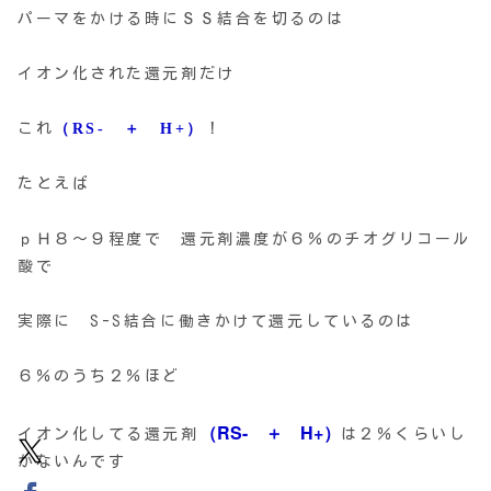
パーマをかける時にＳＳ結合を切るのは
イオン化された還元剤だけ
これ
（RS- ＋ H+）
！
たとえば
ｐＨ８〜９程度で 還元剤濃度が６％のチオグリコール
酸で
実際に S-S結合に働きかけて還元しているのは
６％のうち２％ほど
（RS- ＋ H+）
イオン化してる還元剤
は２％くらいし
かないんです