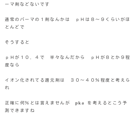
ーマ剤などないです
通常のパーマの１剤なんかは ｐＨは８〜９くらいがほ
とんどで
そうすると
ｐＨが１０．４で 半々なんだから ｐＨが８とか９程
度なら
イオン化されてる還元剤は ３０〜４０％程度と考えら
れ
正確に何％とは言えませんが
pka
を考えるとこう予
測できますね