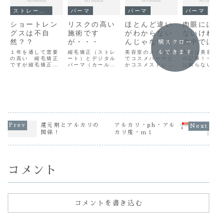
ストレート（縮毛矯正）
パーマ
パーマ
パーマ
ショートレン
リスクの高い
ほとんど違い
肉眼には
グスは不自
施術です
がわからない
ないけれど
然？？
が・・・
んじゃないで
の中では
横スクロー
すか？
１年を通して需要
縮毛矯正（ストレ
美容室のメニュー
今日は美容
ルできます
の高い 縮毛矯正
ート）とデジタル
でコスメパーマと
の記事！一
ですが縮毛矯正
パーマ（カール）
かコスメストレー
は解らない
を 必要としてる
の同時施術！！ 真
ト（縮毛矯正）な
はスル～お
クセ毛の人にとっ
っ直ぐにしたい所
どのメニューをよ
ます(^o^)
ては定期的なメニ
は ストレートで
く見かけますコス
も 坂口 
ューになりますこ
真っ直ぐにカール
メ？ 化粧品？
在の基本柱
んにちは～
の欲しい所にはパ
いかにも髪にやさ
マ理論パー
Red clover 坂
ーマでカールをつ
しそう！美容師か
今、何が起
口ですだいたいの
ける 『スト
らも「髪に負担が
いるのか！
人が肩より長いレ
デジ』又は『スト
少ない」とか「化
マ理論とは
ングスでストレー
カール』なんて呼
粧品登録だから優
とまったく
還元剤とアルカリの
アルカリ・ph・アル
トの方が多いでし
ばれてるいいとこ
しい・傷まない」
別な新しい
関係！
カリ度・ｍｌ
ょう長いのが好き
取りなメニューで
とか言われて進め
て訳じゃあ
なお客さ...
す こ...
られた経験のあ
ん美容師が
る...
し...
コメント
コメントを書き込む