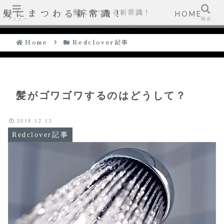
髪にまつわる新常識！
髪にまつわる新常識！
HOME
メニュー
検索
Home
Redclover記事
髪がゴワゴワするのはどうして？
2018.12.12
Redclover記事