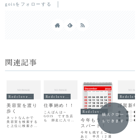
goisをフォローする
関連記事
Redclover記事
Redclover記事
R
美容室を渡り
仕事納め！！
謹賀新年
歩く
Redclover記事
こんばんは～
◆◇◆◇◆
横スクロー
GOIS です当店
◆◇◆◇◆
ネットなんかで
今年もラスト
も 師走に入り慌
◆◇◆◇◆
ルできます
美容室を検索する
ただしく日々が過
◆◇◆◇
スパート！
と上位に検索され
ぎてきましたが ３
明けま
るはクーポンサイ
０日を持ちまし
おめでとう
今年も残すところ
ト！一度は見たこ
て 年内の営業
ま
あと 半月（２週
とあるでしょ