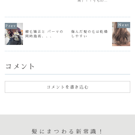
を 無事に終了させ
す
間）！！うちのお
～！ なとかペッ
ていただきました
20
店でも師走の慌た
◯～！全国で３万
おかげさまでRed
年も GO
だしさを感じ今年
件くらいの美容室
clover は 今年
もラストスパート
が登録してて年間
の１２月で １５年
本年もどぉ
に入りました
３１００万件の予
目に突入し 移転
ろしくお願
(^o^)vこんにちは
約に使われている
リニューアルして
します(*- -)
～ 坂口です街
らしいですなぁこ
１...
...
は イルミネーシ
んばんは～
縮毛矯正と パーマの
傷んだ髪の毛は乾燥
ョンで彩られサン
GOIS ですリンク
タクロースが い
同時施術、、、
しやすい
記事...
たるところで顔を
覗かせてます気が
つけば あと...
コメント
コメントを書き込む
髪にまつわる新常識！