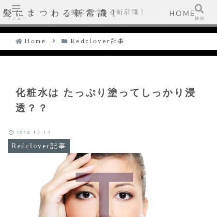
髪にまつわる新常識！
髪にまつわる新常識！
HOME
メニュー
検索
Home
Redclover記事
化粧水は たっぷり塗ってしっかり浸
透？？
2018.12.14
Redclover記事