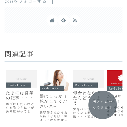
goisをフォローする
関連記事
Redclover記事
Redclover記事
Redclover記事
R
たまには営業
似合わなかっ
髪はしっかり
2019年
の記事・・・
たらどうしよ
乾かしてくだ
初め！
横スクロー
う
ボブにしたいけど
さいネ~
◆◇◆◇◆
ルできます
クセ毛でうねりが
髪をバッサリ切り
◆◇◆◇◆
あり広がってまと
美容師さんからお
たくなる衝
◆◇◆◇◆
まらない！ だか
風呂上がりは「髪
動・・・皆さんも
◆◇◆◇
ら１年に何度かは
はしっかり乾かし
一度くらいはそん
縮毛矯正が必
てくださいネ~」っ
な衝動にかられた
明けま
要！ ボブスタイル