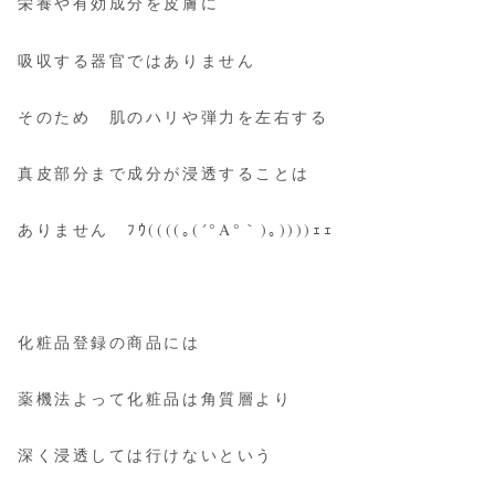
栄養や有効成分を皮膚に
吸収する器官ではありません
そのため 肌のハリや弾力を左右する
真皮部分まで成分が浸透することは
ありません ﾌｳ((((｡(´°Α°｀)｡))))ｪｪ
化粧品登録の商品には
薬機法よって化粧品は角質層より
深く浸透しては行けないという