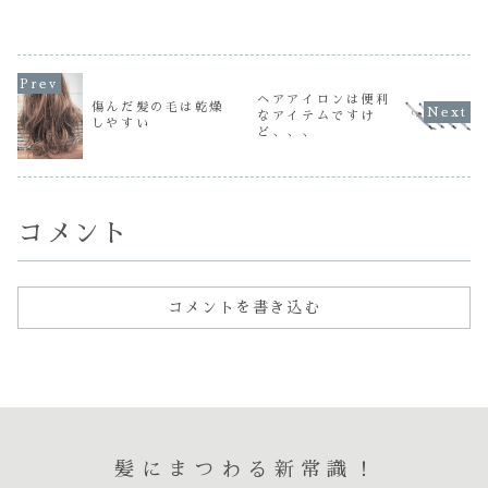
てよく言われると
ことあるでしょ
おめでとう
やシュートなんか
思います読者の皆
う？そんなときど
ま
やってみたいけど
さん！！シャンプ
うします切ります
す
パッツパツ な感
ーをした後すぐに
か？ 我慢します
じになるのはさけ
髪を乾かせてます
か？こんにちは
本日から 20
たいな
か？ こんにちは
～ 坂口です髪
ぁ・・・ こんば
～ 坂口ですどう
がある程度伸びる
新年の仕
んは～ 縮毛矯
して 濡れたまま
ヘアアイロンは便利
とうれしいんだけ
傷んだ髪の毛は乾燥
めとなりま
正した髪は毛先を
の髪の毛はいけな
どちょっと煩わし
なアイテムですけ
どんど...
しやすい
いのか、、、？髪
く感じたり毎日の
ど、、、
◆◇◆◇◆
の毛は 乾い...
ホームケア...
◆...
コメント
コメントを書き込む
髪にまつわる新常識！