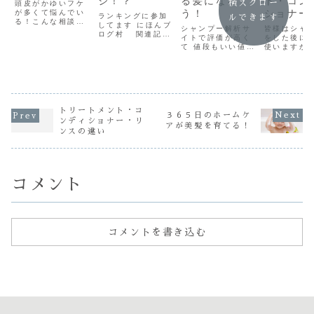
ジ！？
る髪になろ
ト・コン
横スクロー
頭皮がかゆいフケ
が多くて悩んでい
う！
ショナー
ランキングに参加
ルできます
る！こんな相談
してます にほんブ
ンスの違
シャンプー解析サ
皆様はシャ
を たまに受ける
ログ村 関連記事
イトで評価が高く
をした後に
事があります 「フ
とっても ポジティ
て 値段もいい値段
使いますか？
ケ」はなぜ出てく
ブなイメージ 身の
するシャンプー使
ス？ コンデ
るののか？そもそ
回りのどっちが危
ってます！美容室
ナー？ トリ
も「フケ」ってな
険？ 間違いなく
に行く時は必ず 髪
ント？ その
に？ こんにち
★★★！ クーポン
の修復をしてくれ
他？ なぜ
は 坂口です そ
割引には安価なカ
る パーマやカラー
なに種類が
もそもフケとは？
ラー剤？ せっかく
を選んでるし一緒
か？疑問だ
「フケ」は頭皮の
ヘアケア するんで
トリートメント・コ
にトリートメント
人も多いハ
古くなった角質が
３６５日のホームケ
すから~！ ３６５
もしてる 毎日 ド
ね！ 例えば
ンディショナー・リ
剥がれたものでい
日のホームケアが
アが美髪を育てる！
ライヤー使ってブ
ディショナ
わいる「垢」...
ンスの違い
美髪を育てる...
ローもしてます
った時とト
なの...
メント使っ
の 違いが解
コメント
コメントを書き込む