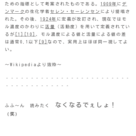
ための指標として考案されたものである。
1909年
に
デ
ンマーク
の生化学者
セレン・セーレンセン
により提唱さ
れた。その後、
1924年
に定義が改訂され、現在ではモ
ル濃度のかわりに
活量
（活動度）を用いて定義されてい
るが
[1]
[10]
、モル濃度による値と活量による値の差
は通常0.1以下
[9]
なので、実用上はほぼ同一視してよ
い。
～Wikipediaより抜粋～
＾＾＾＾＾＾＾＾＾＾＾＾＾＾＾＾＾＾＾＾＾＾＾＾＾
＾＾＾＾＾＾＾＾＾＾＾＾＾
なくなるでぇしょ！
ふふ～ん 読みたく
（笑）