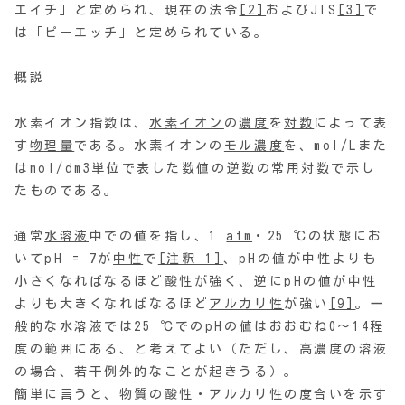
エイチ」と定められ、現在の法令
[2]
およびJIS
[3]
で
は「ピーエッチ」と定められている。
概説
水素イオン指数は、
水素イオン
の
濃度
を
対数
によって表
す
物理量
である。水素イオンの
モル濃度
を、mol/Lまた
はmol/dm3単位で表した数値の
逆数
の
常用対数
で示し
たものである。
通常
水溶液
中での値を指し、1
atm
・25 ℃の状態にお
いてpH = 7が
中性
で
[注釈 1]
、pHの値が中性よりも
小さくなればなるほど
酸性
が強く、逆にpHの値が中性
よりも大きくなればなるほど
アルカリ性
が強い
[9]
。一
般的な水溶液では25 ℃でのpHの値はおおむね0～14程
度の範囲にある、と考えてよい（ただし、高濃度の溶液
の場合、若干例外的なことが起きうる）。
簡単に言うと、物質の
酸性
・
アルカリ性
の度合いを示す