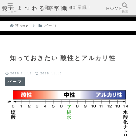
髪にまつわる新常識！
髪にまつわる新常識！
HOME
メニュー
検索
Home
パーマ
知っておきたい 酸性とアルカリ性
2016.11.16
2018.11.10
パーマ