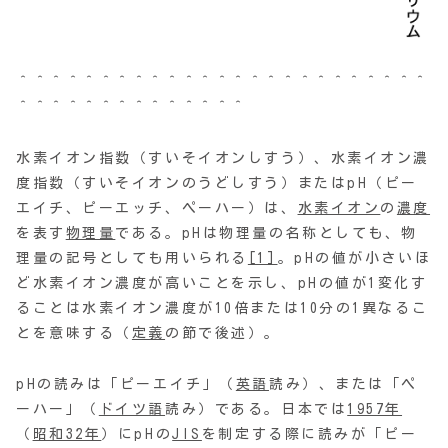
＾＾＾＾＾＾＾＾＾＾＾＾＾＾＾＾＾＾＾＾＾＾＾＾＾
＾＾＾＾＾＾＾＾＾＾＾＾＾＾
水素イオン指数（すいそイオンしすう）、水素イオン濃
度指数（すいそイオンのうどしすう）またはpH（ピー
エイチ、ピーエッチ、ペーハー）は、
水素イオン
の
濃度
を表す
物理量
である。pHは物理量の名称としても、物
理量の記号としても用いられる
[1]
。pHの値が小さいほ
ど水素イオン濃度が高いことを示し、pHの値が1変化す
ることは水素イオン濃度が10倍または10分の1異なるこ
とを意味する（
定義
の節で後述）。
pHの読みは「ピーエイチ」（
英語
読み）、または「ペ
ーハー」（
ドイツ語
読み）である。日本では
1957年
（
昭和32年
）にpHの
JIS
を制定する際に読みが「ピー