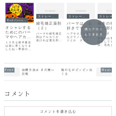
ストレート（縮毛矯正）
ストレート（縮毛矯正）
ストレート（縮毛矯正）
Redclover記事
縮毛矯正薬剤
パーマは お
根本の伸
オシャレする
（２）
好きですか？
きた部分
横スクロー
ためにのパー
でしょ！
パーマや縮毛矯正
ヘアサロンの宣伝
ルできます
マやヘアカラ
剤はアルカリが
などでノンダメー
新規のお客
低ければ還元剤
ジとか ダメージ
ー
話をしてる
１０月も後半最近
が 働きにくい ア
レスとかよく使わ
回、毛先ま
は急に寒くなりま
ルカリが 高けれ
れていますね〰数
矯正してる
したね～季節の変
ば過膨潤 過軟化
年前にはヘアトリ
っこういら
化も感じられ洋服
の危険性が高まる
ートメントでスト
るんです！
も秋物、冬物と変
本日も 坂口で
レートになりま
に根本の伸
化していきますが
す昨日の続きにで
す！なんてのもあ
た部分だけ
ヘアスタイルもそ
す意味がわからん
ってトリートメン
タッチ矯正
れに合わせるよう
人は スル～して
トで ストレートを
分ですよ～ 
に変化を求めるお
治療方法は まだ無い
髪の毛がピンピン出
ね！ 実際に 縮毛
作り出すという発
明します（
客さんが多いです
白髪
くる
矯正の薬剤を使用
想の転換から生ま
うするとお
(^o^)こんにちは
して感じるのはア
れたまったく痛ま
は 
～ 坂口です洋服
ルカリの縮毛矯...
ないストレート
本だけって
も ヘアスタイル
パ...
か...
もオシャレを楽し
みたい！いく...
コメント
コメントを書き込む