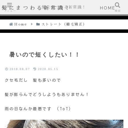
髪にまつわる新常識！
髪にまつわる新常識！
HOME
メニュー
検索
Home
ストレート（縮毛矯正）
暑いので短くしたい！！
2018.08.07
2020.05.15
クセ毛だし 髪も多いので
髪が膨らんでどうしようもありません！
雨の日なんか最悪です (ToT)