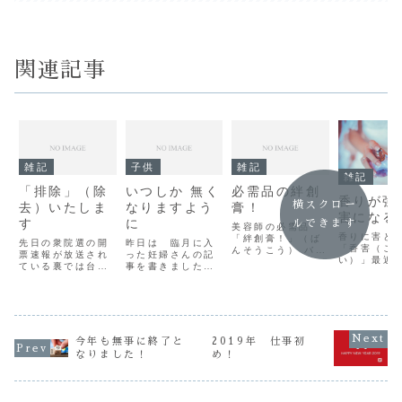
関連記事
雑記
子供
雑記
雑記
「排除」（除
いつしか 無く
必需品の絆創
香りが強
横スクロー
去）いたしま
なりますよう
膏！
害になる
す
に
ルできます
美容師の必需品
香りに害と
「絆創膏！」（ば
先日の衆院選の開
昨日は 臨月に入
「香害（こ
んそうこう） バン
票速報が放送され
った妊婦さんの記
い）」最近
ドエイドとか カ
ている裏では台風
事を書きました
しい公害と
ットバンとか地方
２１号による大雨
が 今日は子供の悲
水などの香
によって いろん
などの影響で河川
しい事件の話で
因とする香
な呼び方があるみ
の氾濫など 全国
す www.asahi.co
害！！ が
たいですが ちなみ
で多数の死亡者、
m黒区で今年3月
なってるよ
に 私の地元熊本
行方不明、ケガ人
5歳女児が虐待死し
こんにちは
では「リバテー
など大きな被害が
た事件で両親が逮
今年も無事に終了と
2019年 仕事初
口です衣類
プ」と呼びます地
出ているようです
捕されたニュース
剤などの臭
なりました！
め！
元の絆創膏を製造
しかも今週末に
を目にしました生
痛やめまい
している会社がリ
は 台風２２号も
前に衝撃的な内容
気など体調
バテープ製薬って
日本列島に接近予
のノートが残され
訴える人が
名の会社だから...
想が出てるので皆
ていたことが報じ
まされてい