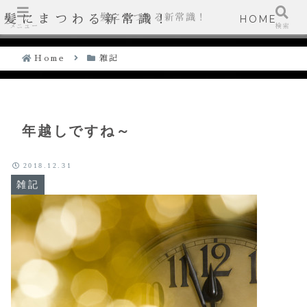
髪にまつわる新常識！
髪にまつわる新常識！
HOME
メニュー
検索
Home
雑記
年越しですね～
2018.12.31
雑記