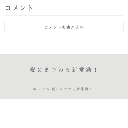
さん 今後も注意
ら...
です柔軟...
が...
コメント
コメントを書き込む
髪にまつわる新常識！
© 2016 髪にまつわる新常識！.