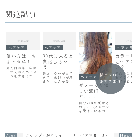
関連記事
ヘアケア
ヘアケア
ヘアカラ
使い方は ち
30代に入ると
カラーリ
ょ～簡単！
変化しちゃ
とヘアア
う！
ン？
見た目の第一印象
ってその人のイメ
最近 クセが出て
髪の毛に熱
横スクロー
ージを大きく左右
ヘアケア
きて ぬけ毛が増
るドライヤ
しますよね髪の毛
ルできます
えた！なんか髪質
アアイロン
の印象も 悪いよ
ダメージが激
が変わったみた
のスタイリ
りは良いほうがい
い ２０代の頃は
は この熱
しい髪ほ
いハズです！ イ
髪の毛にハリやコ
い 曲げた
ど、、、
メージに大きく関
シ、ツヤがあり子
ばしたりす
係する髪は年齢に
供の頃なんか天使
けど高温の
自分の髪の毛がど
寄っても変化しま
の輪は当たり前だ
げやすいし
のくらいダメージ
す！ こんにちは
ったはず！ でもだ
しやすい で
を受けているのか?
～ 坂口です 自
んだんと 年齢と
リットもあ
注意が必要なレベ
然でキレイな髪の
ともに髪質って変
よね〰 いら
ルなのか？ 重症な
ツヤは無いより
わってしまう
いまホ～
レベルなのか？ 完
は あった...
(ToT) こんにち
も GOIS 
全にアウトの状態
は～ ...
アアイ...
なのか？パサつ
き からまり 艶
シャンプー解析サイ
「ニベア青缶」は万