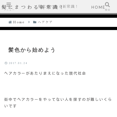
髪にまつわる新常識！
髪にまつわる新常識！
HOME
メニュー
検索
Home
ヘアケア
髪色から始めよう
2017.01.24
ヘアカラーがあたりまえになった現代社会
街中でヘアカラーをやってない人を探すのが難しいくら
いです