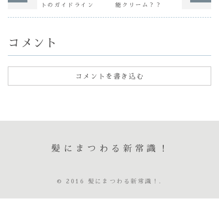
が無くなり手触り
トのガイドライン
能クリーム？？
がキシキシ ザラ
ザラする自分の髪
だから 見た目や
手触りで傷んでい
るのは解る...
コメント
コメントを書き込む
髪にまつわる新常識！
© 2016 髪にまつわる新常識！.