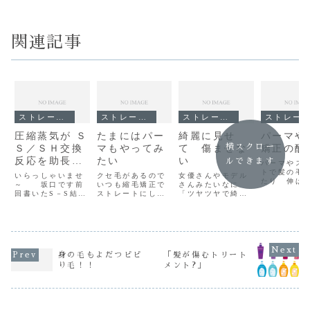
関連記事
ストレート（縮毛矯正）
ストレート（縮毛矯正）
ストレート（縮毛矯正）
ストレート（縮毛矯正）
圧縮蒸気が Ｓ
たまにはパー
綺麗に見せ
パーマや
横スクロー
Ｓ／ＳＨ交換
マもやってみ
て 傷ませな
矯正の酸
反応を助長す
たい
い
ルできます
パーマやス
る？
トで髪の毛
いらっしゃいませ
クセ毛があるので
女優さんやモデル
たり 伸ば
～ 坂口です前
いつも縮毛矯正で
さんみたいなに
するには
回書いたS－S結合
ストレートにして
「ツヤツヤで綺麗
でＳＳ結合
は１種類じゃなく
いますでもたまに
な髪！」 「思わ
希望する形
S1・S2・S3とい
はパーマスタイル
ず振り返るような
ま 酸化剤
うものがあるよう
をやってみたい！
美しい髪！」そり
ばれる２液
だそして 還元剤
そう思った事があ
ゃぁ みんな憧れ
たＳＳ結合
の種類によって還
る人多いんじゃな
るでしょっ！ど～
合させる
元される部位は違
いですか？こんに
もオ~ 今日も サ
ＳＳ結合を
身の毛もよだつビビ
「髪が傷むトリート
う？この記事⇛ S
ちは～ Red
カグチ です髪の
を 還元
り毛！！
メント?」
－S結合のS1・
clover 坂口です
毛って『綺麗に見
ＳＳ結合を
S2・S3？ 美容師
そんなお客さんの
える』から『傷ん
けるのを 
は このS-S結合
要望に答える為に
でない』ってわけ
んばんは～ 
の切断を促進させ
根元は縮毛矯正で
でも無いし『傷ん
口 ...
て...
ク...
で見える』から