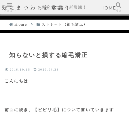
髪にまつわる新常識！
髪にまつわる新常識！
HOME
メニュー
検索
Home
ストレート（縮毛矯正）
知らないと損する縮毛矯正
2016.10.15
2020.04.28
こんにちは
前回に続き、【ビビリ毛】について書いていきます