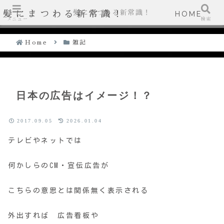
髪にまつわる新常識！
髪にまつわる新常識！
HOME
メニュー
検索
Home
雑記
日本の広告はイメージ！？
2017.09.05
2026.01.04
テレビやネットでは
何かしらのCM・宣伝広告が
こちらの意思とは関係無く表示される
外出すれば 広告看板や