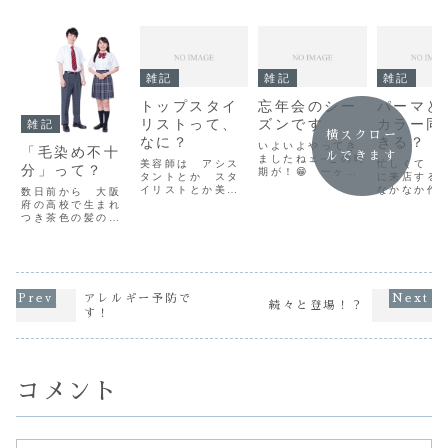
雑記
雑記
雑記
トップスタイ
忘年会のシー
パーマと
リストって、
ズンです
カラー同
雑記
横スクロー
なに？
きる？
いよいよやってき
「毛染め不十
ルできます
ましたねェ~この時
美容師は アシス
忙しくて 
分」って？
期が！😁 一ヶ月
タントとか スタ
に来店する
間限定「飲み歩き
イリストとか美容
なかなか作
数日前から 大阪
放題 期間！」忘
師の中でも 肩書
い！だから
府の高校で生まれ
年会シーズンの到
きで分けて呼ばれ
ヘアカラー
つき茶色の髪の毛
来で～すこんにち
ます こんにちは
マを同時に
の生徒に黒染めを
は～ Red
～ あなたの町
せたい！『
強要したニュース
clover 坂口です
のパーマ屋さん
とパーマ 
が流れてまし
Red cloverでは
GOISです
願いします
た 生まれつき髪
昨日の夜早々に
ブログ紹介・プロ
日々 忙し
が茶色の女子高生
年を忘れて飲ませ
フィール 最近で
てるお客さ
が通っている学校
アレルギー予防で
ていただきました
続々と登場！？
は カラーリス
いのでこん
の教諭らに校則を
す！
ぁ！ ^o...
ト トップスタイ
ダー！よく
理由に髪を黒く染
リストシニアスタ
す(^^)美容
めるよう強要され
イ...
度も行く時間
て不登校になった
として裁判所に訴
えを起こしたもの
コメント
で...