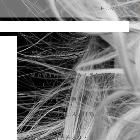
HOME
最近の投稿
縮毛矯正は昔っから人気なんです
よ！(^^)
２０２０年 大晦日
オーガニックコスメは安心・安
全？？
当店の髪質改善とは・・・