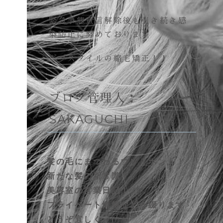
緊急事態宣言解除後も引き続き感
染防止に努めております
ボブスタイルの縮毛矯正！！
ブログ管理人：
SAKAGUCHI
髪の毛にまつわるウソ！ホント！
新たな髪の新常識！
美容室の営業日記！
プライベート情報などを綴ります
どうぞ宜しく～(^^)