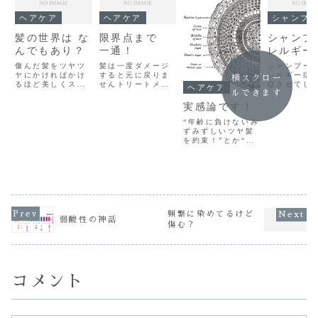
ヘアケア
ヘアケア
シャンプ
髪の世界は な
限界点まで
シャンプ
んでもあり？
一通！
レルギー
傷んだ髪をツヤツ
髪は一度ダメージ
シャンプー
ヤにかければかけ
すると元に戻りま
レルギー症
横スクロー
るほど美しくスタ
せんトリートメン
症させてし
ヘアケア
ルできます
イリングは手ぐし
トをしても治りま
因になる成
で簡単硬い髪は柔
せん こんばんは
まれていた
実感論です！
らかく柔らかい髪
～ GOIS で
すアレルギ
にはハリコシを！
す 髪の毛は細
ってる方は
“年齢に負けないみ
体験しないと損で
胞が角化したもの
プーを選ん
ずみずしいツヤ髪
すよ～！！〇〇水
で死んだような細
るのも大変
を約束！”とか“家
が髪に浸透し髪が
胞なので 皮膚の
んにち
族や友人に羨まし
息づき 元気に甦
ようにターンオー
Red clov
がられる”などなど
らせる不思議なパ
バーを繰り返し再
口ですシャ
もっとたくさんの
ーマです傷んだ髪
生する事はありま
アレルギー
効果が謳われてる
はパーマをかける
せん ランキング
て起こる症
けど大体 髪の
ごとに良くなり
に参加し...
「アレ...
『艶』・『質感』
ツ...
がキーワードにな
ってあたかも髪の
頻繁に染めてるけど
弱酸性の神話
毛が良くなる印象
傷む？
を与えてます
GOIS です こん
ばんは～髪の...
コメント