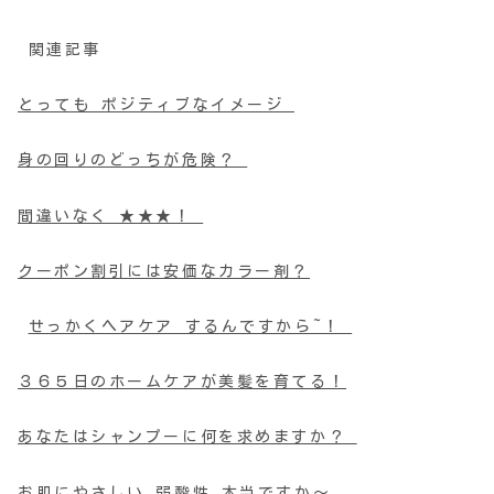
関連記事
とっても ポジティブなイメージ
身の回りのどっちが危険？
間違いなく ★★★！
クーポン割引には安価なカラー剤？
せっかくヘアケア するんですから~！
３６５日のホームケアが美髪を育てる！
あなたはシャンプーに何を求めますか？
お肌にやさしい 弱酸性 本当ですか～