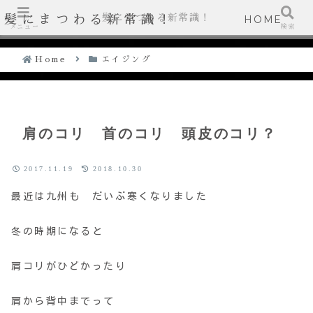
髪にまつわる新常識！
髪にまつわる新常識！
HOME
メニュー
検索
Home
エイジング
肩のコリ 首のコリ 頭皮のコリ？
2017.11.19
2018.10.30
最近は九州も だいぶ寒くなりました
冬の時期になると
肩コリがひどかったり
肩から背中までって