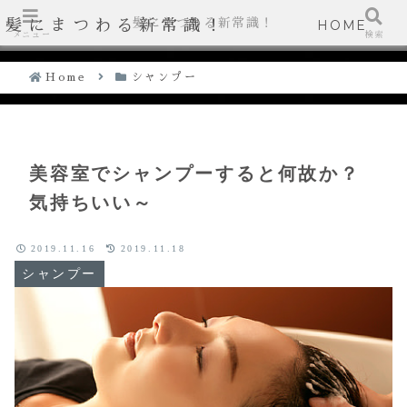
髪にまつわる新常識！
髪にまつわる新常識！
HOME
メニュー
検索
Home
シャンプー
美容室でシャンプーすると何故か？
気持ちいい～
2019.11.16
2019.11.18
シャンプー