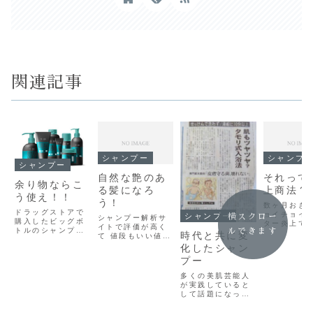
関連記事
シャンプー
シャンプ
シャンプー
自然な艶のあ
それって
余り物ならこ
る髪になろ
上商法？
う使え！！
う！
数ヶ月おき
ドラッグストアで
ョイチョイ
シャンプー
横スクロー
シャンプー解析サ
購入したビッグボ
ター炎上で
イトで評価が高く
トルのシャンプ―
ルできます
る 上西小
時代と共に変
て 値段もいい値段
やコンディショナ
員！ しかも
するシャンプー使
化したシャン
ー！意外と使い切
とは全く関
ってます！美容室
らずに残ったりし
いような事
プー
に行く時は必ず 髪
ちゃうことありま
でなんか 
の修復をしてくれ
多くの美肌芸能人
すよね～？使い切
て喜んでい
る パーマやカラー
が実践していると
ってしまう前にな
にも見える
を選んでるし一緒
して話題になっ
んとな～く 飽き
けど～ も
にトリートメント
た 『無洗入
ちゃったり使い始
て 炎上商法
もしてる 毎日 ド
浴』!! 無洗入浴
めは時は良かった