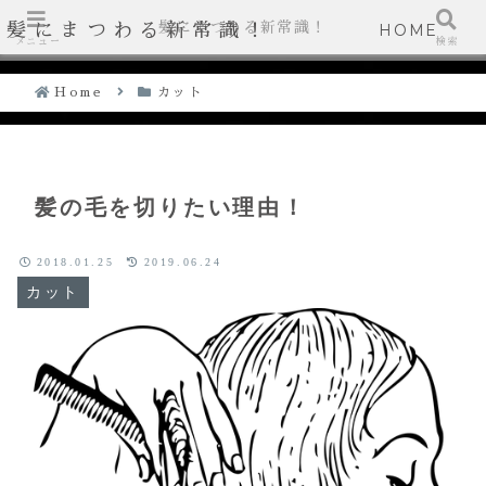
髪にまつわる新常識！
髪にまつわる新常識！
HOME
メニュー
検索
Home
カット
髪の毛を切りたい理由！
2018.01.25
2019.06.24
カット