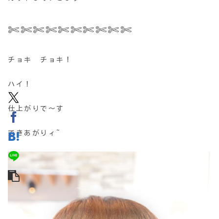
✄✄✄✄✄✄✄✄✄✄
チョキ チョキ！
ハイ！
仕上がりで～す
できあがりィ~