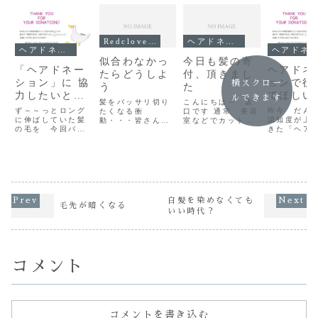
Redclover記事
ヘアドネーション
ヘアドネーション
ヘアドネーション
似合わなかっ
今日も髪の寄
「ヘアドネー
ヘアドネ
たらどうしよ
付、頂きまし
ション」に 協
ョンで役
横スクロー
う
た
力したいとの
てほしい
ルできます
髪をバッサリ切り
こんにちは～ 坂
事です♫
ず～～っとロング
昨今 だん
たくなる衝
口です 通常 美容
に伸ばしていた髪
認知度が上
動・・・皆さんも
室などでカットし
の毛を 今回バッ
きた「ヘア
一度くらいはそん
た髪の毛は産業廃
サリとカットする
ション」芸
な衝動にかられた
棄物として処理し
ので 「ヘアドネ
どスポーツ
ことあるでしょ
ます言い方が悪い
ーション」に協力
ど著名人の
う？そんなときど
ですがゴミという
したいとの事です
増えこの活
うします切ります
扱いになるんで
♫こんにちは～
がりを見せ
か？ 我慢します
す でもそうし
坂口です最近は芸
こんにちは
か？こんにちは
た 髪の毛を必要
能人などの参加も
口です「ヘ
～ 坂口です髪
としている人がた
白髪を染めなくても
ありだんだんと認
ーション」
がある程度伸びる
くさんます病気や
毛先が暗くなる
いい時代？
知度が上がってき
皮・頭髪に
とうれしいんだけ
事故 薬剤の副
た「ヘアドネーシ
何らかの病
どちょっと煩わし
作用で髪の毛を失
ョン」日本で髪の
故などが原
く感じたり毎日の
ってしまった人...
寄付活動をして
の毛を失い
ホームケア...
い...
ッ...
コメント
コメントを書き込む